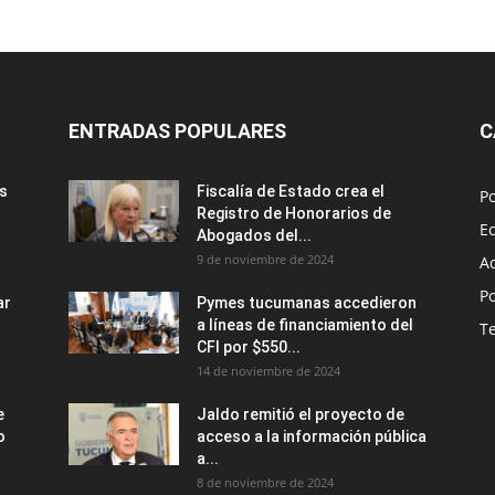
ENTRADAS POPULARES
C
us
Fiscalía de Estado crea el
Po
Registro de Honorarios de
E
Abogados del...
9 de noviembre de 2024
A
Po
ar
Pymes tucumanas accedieron
a líneas de financiamiento del
T
CFI por $550...
14 de noviembre de 2024
e
Jaldo remitió el proyecto de
o
acceso a la información pública
a...
8 de noviembre de 2024