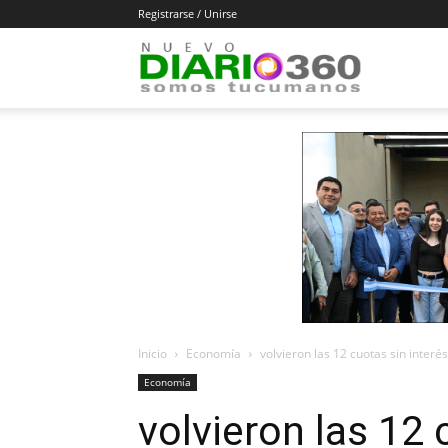
Registrarse / Unirse
Diario
360
Inicio
Economía
volvieron las 12 cuotas sin interé
Economía
volvieron las 12 