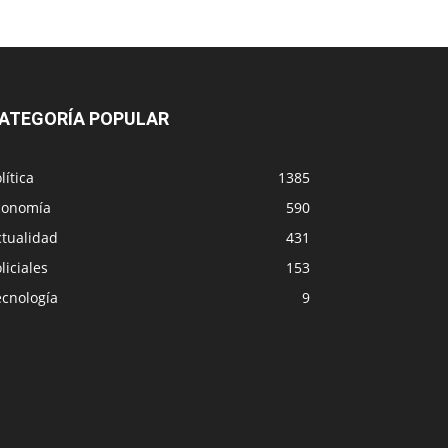
ATEGORÍA POPULAR
lítica
1385
conomía
590
ctualidad
431
liciales
153
ecnología
9