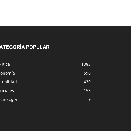
ATEGORÍA POPULAR
lítica
1383
conomía
590
ctualidad
430
liciales
153
ecnología
9