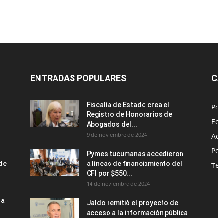
ENTRADAS POPULARES
C
Fiscalía de Estado crea el
Po
Registro de Honorarios de
E
Abogados del...
9 de noviembre de 2024
A
Po
Pymes tucumanas accedieron
nde
a líneas de financiamiento del
T
CFI por $550...
14 de noviembre de 2024
na
Jaldo remitió el proyecto de
acceso a la información pública