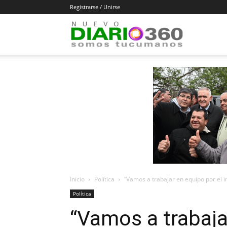
Registrarse / Unirse
Diario
360
Inicio
Política
“Vamos a trabajar en equipo por el i
Política
“Vamos a trabaja