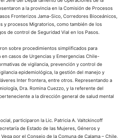
y el Jefe del Departamento de Operaciones de la
esentaron a la provincia en la Comisión de Procesos
Pasos Fronterizos Jama-Sico, Corredores Bioceánicos,
os y procesos Migratorios, como también de los
gos de control de Seguridad Vial en los Pasos.
aron sobre procedimientos simplificados para
a en casos de Urgencias y Emergencias Chile-
rmativas de vigilancia, prevención y control de
igilancia epidemiológica, la gestión del manejo y
áveres Inter frontera, entre otros. Representando a
iología, Dra. Romina Cuezzo, y la referente del
 perteneciente a la dirección general de salud mental
al, participaron la Lic. Patricia A. Valtckincoff
ecretaría de Estado de las Mujeres, Géneros y
ra Vega por el Consejo de la Comuna de Calama – Chile,