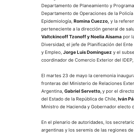
Departamento de Planeamiento y Programac
Departamento de Operaciones de la Policí
Epidemiología,
Romina Cuezzo,
y la refere
perteneciente a la dirección general de sa
Valtckincoff Tzonoff y Noelia Aisama
por l
Diversidad; el jefe de Planificación del Ent
y Empleo,
Jorge Luis Dominguez
y el subs
coordinador de Comercio Exterior del IDEP
El martes 23 de mayo la ceremonia inaugural
fronteras del Ministerio de Relaciones Exte
Argentina,
Gabriel Servetto,
y por el direct
del Estado de la República de Chile,
Iván Pá
Ministro de Hacienda y Gobernador electo d
En el plenario de autoridades, los secretari
argentinas y los seremis de las regiones de