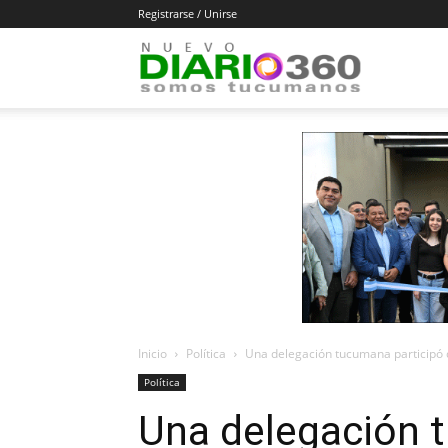
Registrarse / Unirse
Diario
360
Inicio
Política
Una delegación tucumana participó de
Política
Una delegación 