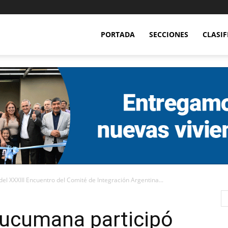
PORTADA
SECCIONES
CLASI
l XXXIII Encuentro del Comité de Integración Argentina...
tucumana participó