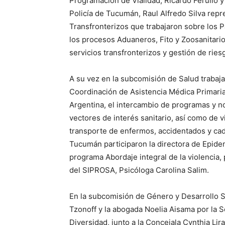
Programación de Vialidad, Ricardo Ferullo 
Policía de Tucumán, Raul Alfredo Silva repr
Transfronterizos que trabajaron sobre los 
los procesos Aduaneros, Fito y Zoosanitari
servicios transfronterizos y gestión de ries
A su vez en la subcomisión de Salud trabaj
Coordinación de Asistencia Médica Primari
Argentina, el intercambio de programas y no
vectores de interés sanitario, así como de v
transporte de enfermos, accidentados y cad
Tucumán participaron la directora de Epidem
programa Abordaje integral de la violencia,
del SIPROSA, Psicóloga Carolina Salim.
En la subcomisión de Género y Desarrollo Soci
Tzonoff y la abogada Noelia Aisama por la S
Diversidad, junto a la Concejala Cynthia Li