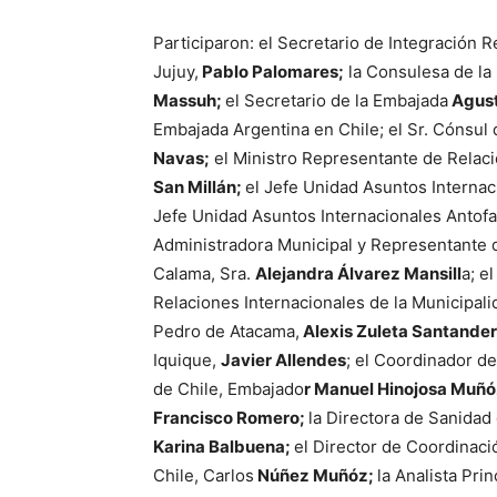
Participaron: el Secretario de Integración R
Jujuy,
Pablo Palomares;
la Consulesa de la 
Massuh;
el Secretario de la Embajada
Agust
Embajada Argentina en Chile; el Sr. Cónsul d
Navas;
el Ministro Representante de Relacio
San Millán;
el Jefe Unidad Asuntos Internaci
Jefe Unidad Asuntos Internacionales Antofa
Administradora Municipal y Representante d
Calama, Sra.
Alejandra Álvarez Mansill
a; e
Relaciones Internacionales de la Municipal
Pedro de Atacama,
Alexis Zuleta Santander
Iquique,
Javier Allendes
; el Coordinador d
de Chile, Embajado
r Manuel Hinojosa Muñ
Francisco Romero;
la Directora de Sanidad 
Karina Balbuena;
el Director de Coordinaci
Chile, Carlos
Núñez Muñóz;
la Analista Pri