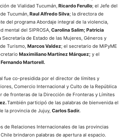
ión de Vialidad Tucumán,
Ricardo Ferullo
; el Jefe del
a de Tucumán,
Raul Alfredo Silva
; la directora de
nte del programa Abordaje integral de la violencia,
lud mental del SIPROSA,
Carolina Salim; Patricia
a Secretaría de Estado de las Mujeres, Géneros y
e de Turismo,
Marcos Valdez
; el secretario de MiPyME
ecretario
Maximiliano Martínez Márquez;
y el
,
Fernando Martorell.
 fue co-presidida por el director de límites y
riores, Comercio Internacional y Culto de la República
or de fronteras de la Dirección de Fronteras y Límites
ez.
También participó de las palabras de bienvenida el
e la provincia de Jujuy,
Carlos Sadir.
os de Relaciones Internacionales de las provincias
 Chile brindaron palabras de apertura al espacio.