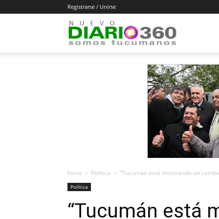
Registrarse / Unirse
Diario
360
Inicio
Política
“Tucumán está mostrando un cambio
Política
“Tucumán está 