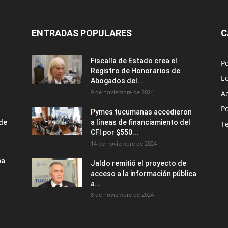
ENTRADAS POPULARES
C
Fiscalía de Estado crea el
Po
Registro de Honorarios de
E
Abogados del...
9 de noviembre de 2024
A
Po
Pymes tucumanas accedieron
nde
a líneas de financiamiento del
T
CFI por $550...
14 de noviembre de 2024
na
Jaldo remitió el proyecto de
acceso a la información pública
a...
8 de noviembre de 2024