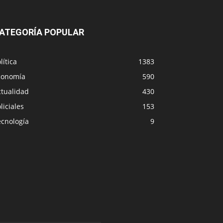
ATEGORÍA POPULAR
lítica
1383
conomía
590
ctualidad
430
liciales
153
ecnología
9