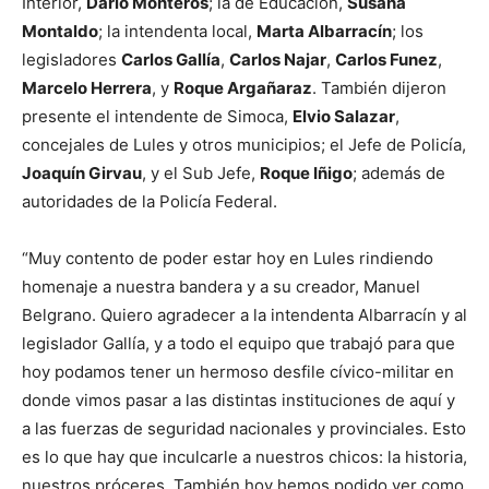
Interior,
Darío Monteros
; la de Educación,
Susana
Montaldo
; la intendenta local,
Marta Albarracín
; los
legisladores
Carlos Gallía
,
Carlos Najar
,
Carlos Funez
,
Marcelo Herrera
, y
Roque Argañaraz
. También dijeron
presente el intendente de Simoca,
Elvio Salazar
,
concejales de Lules y otros municipios; el Jefe de Policía,
Joaquín Girvau
, y el Sub Jefe,
Roque Iñigo
; además de
autoridades de la Policía Federal.
“Muy contento de poder estar hoy en Lules rindiendo
homenaje a nuestra bandera y a su creador, Manuel
Belgrano. Quiero agradecer a la intendenta Albarracín y al
legislador Gallía, y a todo el equipo que trabajó para que
hoy podamos tener un hermoso desfile cívico-militar en
donde vimos pasar a las distintas instituciones de aquí y
a las fuerzas de seguridad nacionales y provinciales. Esto
es lo que hay que inculcarle a nuestros chicos: la historia,
nuestros próceres. También hoy hemos podido ver como