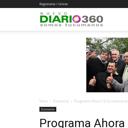
Registrarse / Unirse
Diario
360
Inicio
Economía
Programa Ahora 12: lo relanzará
Economía
Programa Ahora 1