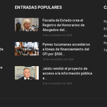
ENTRADAS POPULARES
C
Fiscalía de Estado crea el
Po
Registro de Honorarios de
E
Abogados del...
9 de noviembre de 2024
A
Po
Pymes tucumanas accedieron
nde
a líneas de financiamiento del
T
CFI por $550...
14 de noviembre de 2024
na
Jaldo remitió el proyecto de
acceso a la información pública
a...
8 de noviembre de 2024