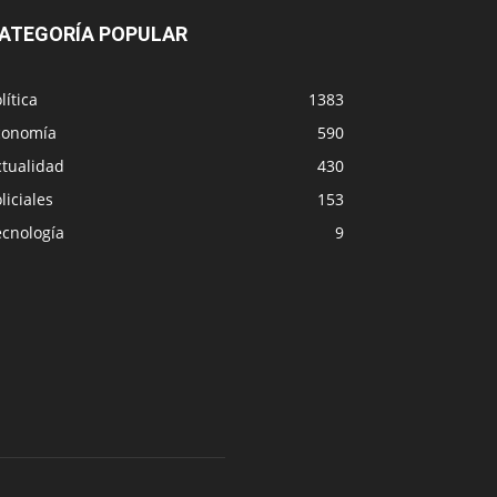
ATEGORÍA POPULAR
lítica
1383
conomía
590
ctualidad
430
liciales
153
ecnología
9