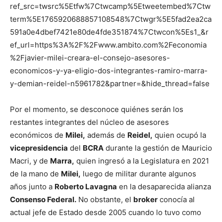
ref_src=twsrc%5Etfw%7Ctwcamp%5Etweetembed%7Ctw
term%5E1765920688857108548%7Ctwgr%5E5fad2ea2ca
591a0e4dbef7421e80de4fde351874%7Ctwcon%5Es1_&r
ef_url=https%3A%2F%2Fwww.ambito.com%2Feconomia
%2Fjavier-milei-creara-el-consejo-asesores-
economicos-y-ya-eligio-dos-integrantes-ramiro-marra-
y-demian-reidel-n5961782&partner=&hide_thread=false
Por el momento, se desconoce quiénes serán los
restantes integrantes del núcleo de asesores
económicos de
Milei,
además de
Reidel,
quien ocupó la
vicepresidencia
del
BCRA
durante la gestión de Mauricio
Macri, y de
Marra,
quien ingresó a la Legislatura en 2021
de la mano de
Milei,
luego de militar durante algunos
años junto a
Roberto Lavagna
en la desaparecida alianza
Consenso Federal.
No obstante, el
broker
conocía al
actual jefe de Estado desde 2005 cuando lo tuvo como