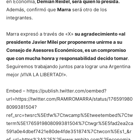
en Economía,
Demián Reidel, será quien lo presida.
Además, confirmó que
Marra
será otro de los
integrantes.
Marra expresó a través de «X»
su agradecimiento «al
presidente Javier Milei por proponerme unirme a su
Consejo de Asesores Económicos, es un compromiso
que con mucha honra y responsabilidad decido tomar
.
Seguiremos trabajando juntos para lograr una Argentina
mejor ¡VIVA LA LIBERTAD!».
Embed – https://publish.twitter.com/oembed?
url=https://twitter.com/RAMIROMARRA/status/176591980
8099381504?
ref_src=twsrc%5Etfw%7Ctwcamp%5Etweetembed%7Ctw
term%5E1765919808099381504%7Ctwgr%5E5fad2ea2ca
591a0e4dbef7421e80de4fde351874%7Ctwcon%5Es1_&r
ef_url=https%3A%2F%2Fwww.ambito.com%2Feconomia