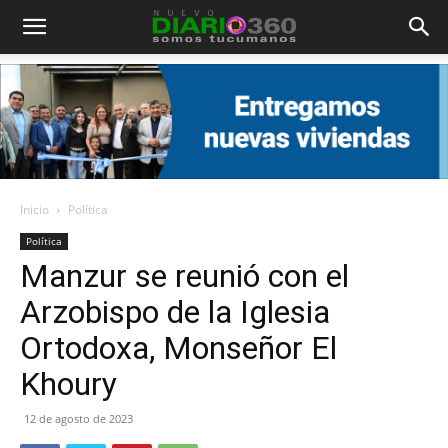
Diario
360
Inicio
Política
Política
Manzur se reunió con el
Arzobispo de la Iglesia
Ortodoxa, Monseñor El
Khoury
12 de agosto de 2023