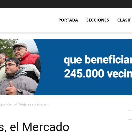
PORTADA
SECCIONES
CLASI
al de Tafí Viejo reabrió sus...
s, el Mercado