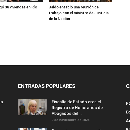
gó 38 viviendas en Río
Jaldo entabló una reunión de
trabajo con el ministro de Justicia
de la Nación
ENTRADAS POPULARES
C
na
Fiscalía de Estado crea el
Po
Registro de Honorarios de
E
Abogados del...
9 de noviembre de 2024
A
Po