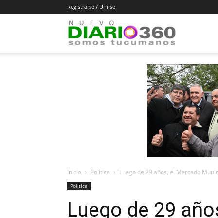
Registrarse / Unirse
Diario
360
Inicio
Política
Luego de 29 años, el Mercado Municip
Política
Luego de 29 año