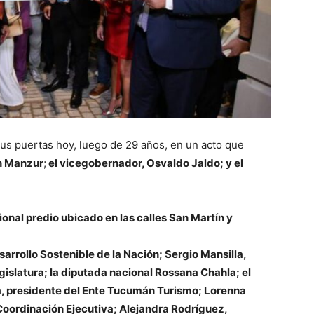
sus puertas hoy, luego de 29 años, en un acto que
n
Manzur
;
el vicegobernador,
Osvaldo
Jaldo
;
y el
ional predio ubicado en las calles San Martín y
sarrollo Sostenible de la Nación;
Sergio
Mansilla
,
islatura; la diputada nacional
Rossana
Chahla
; el
a
, presidente del Ente Tucumán Turismo;
Lorenna
Coordinación Ejecutiva;
Alejandra
Rodríguez
,