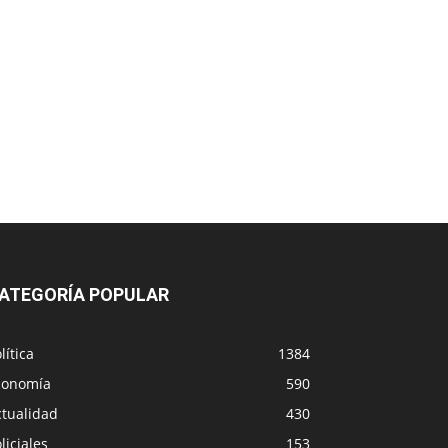
ATEGORÍA POPULAR
lítica
1384
conomía
590
ctualidad
430
liciales
153