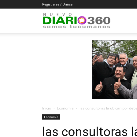
Registrarse / Unirse
Diario
360
Inicio
Economía
las consultoras la ubican por deb
Economía
las consultoras 