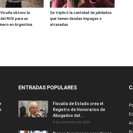
 Vicuña obtuvo la
Se triplicó la cantidad de jubilados
del RIGI para un
que tienen deudas impagas o
nero en Argentina
atrasadas
ENTRADAS POPULARES
C
e
Fiscalía de Estado crea el
Po
o
Registro de Honorarios de
E
Abogados del...
9 de noviembre de 2024
A
Po