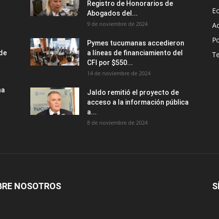
Registro de Honorarios de
E
Abogados del...
9 de noviembre de 2024
A
Po
Pymes tucumanas accedieron
nde
a líneas de financiamiento del
T
CFI por $550...
14 de noviembre de 2024
na
Jaldo remitió el proyecto de
acceso a la información pública
a...
8 de noviembre de 2024
BRE NOSOTROS
S