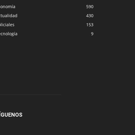
conomía
590
ctualidad
430
liciales
153
ecnología
9
ÍGUENOS