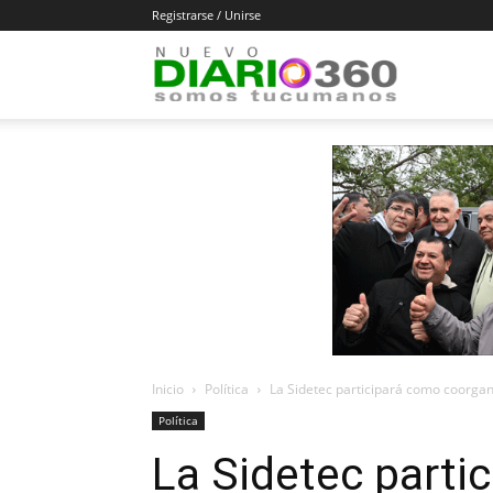
Registrarse / Unirse
Diario
360
Inicio
Política
La Sidetec participará como coorgan
Política
La Sidetec parti