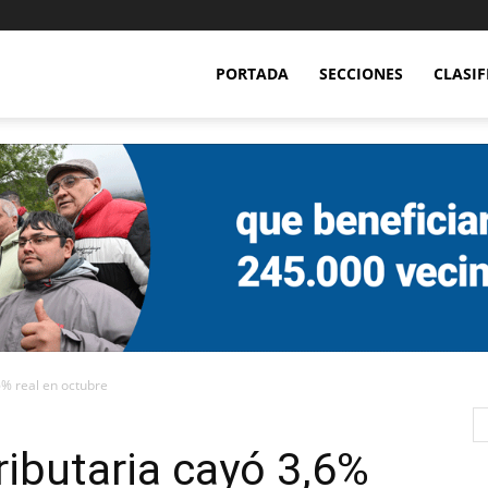
PORTADA
SECCIONES
CLASI
6% real en octubre
ributaria cayó 3,6%