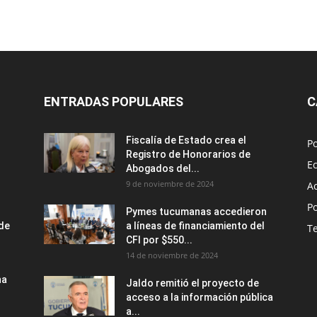
ENTRADAS POPULARES
C
Fiscalía de Estado crea el
Po
Registro de Honorarios de
E
Abogados del...
9 de noviembre de 2024
A
Po
Pymes tucumanas accedieron
nde
a líneas de financiamiento del
T
CFI por $550...
14 de noviembre de 2024
na
Jaldo remitió el proyecto de
acceso a la información pública
a...