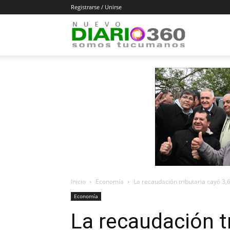
Registrarse / Unirse
Diario
360
Inicio
Economía
La recaudación tributaria cayó 3,
Economía
La recaudación t