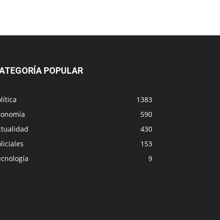
ATEGORÍA POPULAR
lítica
1383
conomía
590
ctualidad
430
liciales
153
ecnología
9