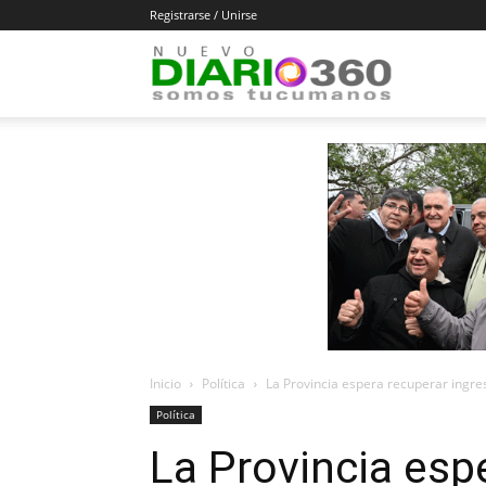
Registrarse / Unirse
Diario
360
Inicio
Política
La Provincia espera recuperar ingreso
Política
La Provincia esp