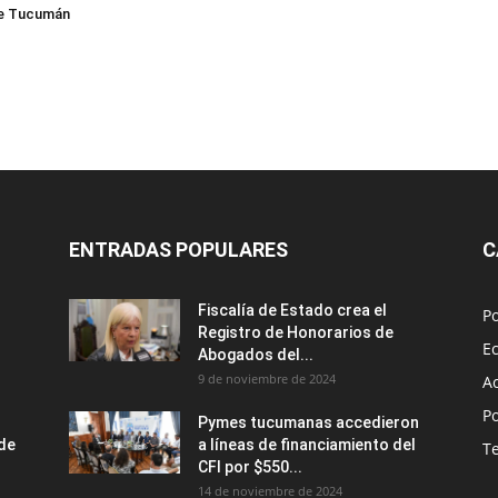
 de Tucumán
ENTRADAS POPULARES
C
Fiscalía de Estado crea el
Po
Registro de Honorarios de
E
Abogados del...
9 de noviembre de 2024
A
Po
Pymes tucumanas accedieron
nde
a líneas de financiamiento del
T
CFI por $550...
14 de noviembre de 2024