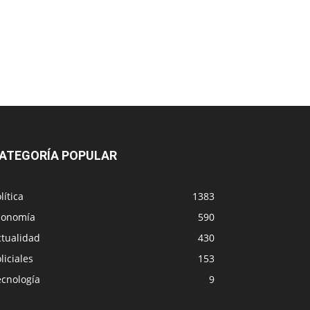
ATEGORÍA POPULAR
lítica
1383
conomía
590
ctualidad
430
liciales
153
ecnología
9