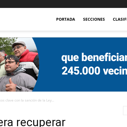
PORTADA
SECCIONES
CLASI
s clave con la sanción de la Ley...
era recuperar