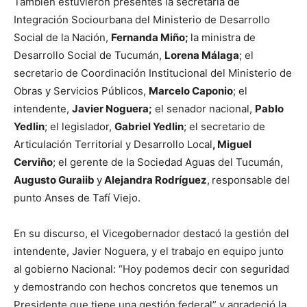
También estuvieron presentes la secretaria de
Integración Sociourbana del Ministerio de Desarrollo
Social de la Nación,
Fernanda Miño;
la ministra de
Desarrollo Social de Tucumán,
Lorena Málaga
; el
secretario de Coordinación Institucional del Ministerio de
Obras y Servicios Públicos,
Marcelo Caponio
; el
intendente,
Javier Noguera;
el senador nacional,
Pablo
Yedlin
; el legislador,
Gabriel Yedlin
; el secretario de
Articulación Territorial y Desarrollo Local
, Miguel
Cerviño
; el gerente de la Sociedad Aguas del Tucumán,
Augusto Guraiib
y
Alejandra Rodríguez
,
responsable del
punto Anses de Tafí Viejo.
En su discurso, el Vicegobernador destacó la gestión del
intendente, Javier Noguera, y el trabajo en equipo junto
al gobierno Nacional: “Hoy podemos decir con seguridad
y demostrando con hechos concretos que tenemos un
Presidente que tiene una gestión federal” y agradeció la