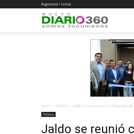
Registrarse / Unirse
Diario
360
Inicio
Política
Jaldo se reunió con el embajador de
Política
Jaldo se reunió 