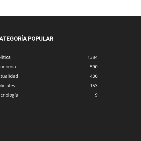
ATEGORÍA POPULAR
lítica
1384
conomía
590
ctualidad
430
liciales
153
ecnología
9