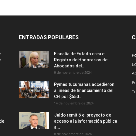
ENTRADAS POPULARES
C
e
Fiscalía de Estado crea el
Po
o
Registro de Honorarios de
E
Abogados del...
9 de noviembre de 2024
A
Po
Pymes tucumanas accedieron
a líneas de financiamiento del
T
CFI por $550...
14 de noviembre de 2024
Jaldo remitió el proyecto de
nde
acceso a la información pública
a...
8 de noviembre de 2024