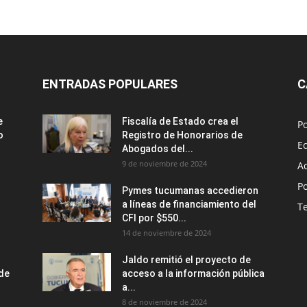
ENTRADAS POPULARES
C
e
Fiscalía de Estado crea el
Po
o
Registro de Honorarios de
E
Abogados del...
9 de noviembre de 2024
A
Po
Pymes tucumanas accedieron
a líneas de financiamiento del
T
CFI por $550...
14 de noviembre de 2024
Jaldo remitió el proyecto de
nde
acceso a la información pública
a...
8 de noviembre de 2024