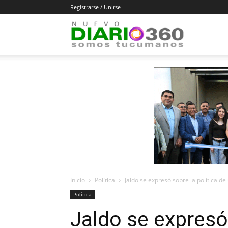
Registrarse / Unirse
Diario
360
Inicio
Política
Jaldo se expresó sobre la política de
Política
Jaldo se expresó 