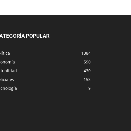
ATEGORÍA POPULAR
lítica
1384
conomía
590
ctualidad
430
liciales
153
ecnología
9