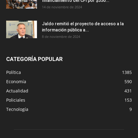
financiamiento del CFI por $550...
14 de noviembre de 2024
Jaldo remitió el proyecto de acceso a la
información pública a...
8 de noviembre de 2024
CATEGORÍA POPULAR
Política
1385
Economía
590
Actualidad
431
Policiales
153
Tecnología
9