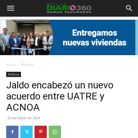
Diario
360
Inicio
Política
Política
Jaldo encabezó un nuevo
acuerdo entre UATRE y
ACNOA
23 de marzo de 2024