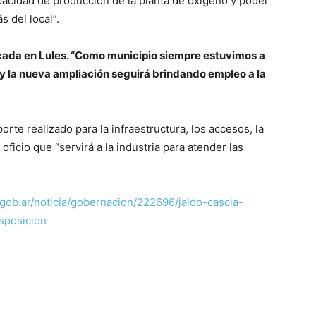
pacidad de producción de la planta de oxígeno y poder
 del local”.
icada en Lules. “Como municipio siempre estuvimos a
 y la nueva ampliación seguirá brindando empleo a la
orte realizado para la infraestructura, los accesos, la
oficio que “servirá a la industria para atender las
ob.ar/noticia/gobernacion/222696/jaldo-cascia-
sposicion