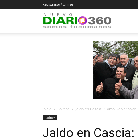
Registrarse / Unirse
Diario
360
Inicio
Política
Jaldo en Cascia: “Como Gobierno de 
Política
Jaldo en Cascia