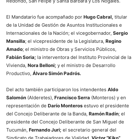
Redondo, San Felipe y Santa Bárbara y Los Nogales.
El Mandatario fue acompañado por
Hugo Cabral,
titular
de la Unidad de Gestión de Asuntos Institucionales e
Internacionales de la Nación; el vicegobernador,
Sergio
Mansilla
; el vicepresidente de la Legislatura,
Regino
Amado
; el ministro de Obras y Servicios Públicos,
Fabián Soria;
la interventora del Instituto Provincial de la
Vivienda,
Nora Belloni;
y el ministro de Desarrollo
Productivo,
Álvaro Simón Padrós.
Del acto también participaron los intendentes
Aldo
Salomón
(Alderetes),
Francisco Serra
(Monteros) y en
representación de
Darío Monteros
estuvo el presidente
del Concejo Deliberante de la Banda,
Ramón Radín
; el
presidente del Concejo Deliberante de San Miguel de
Tucumán,
Fernando Juri;
el secretario general del
Sindicato de Trabajadores de Vialidad,
Víctor “Kiko”