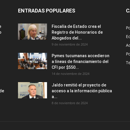
ENTRADAS POPULARES
C
e
Fiscalía de Estado crea el
Po
o
Registro de Honorarios de
E
Abogados del...
9 de noviembre de 2024
A
Po
Pymes tucumanas accedieron
a líneas de financiamiento del
T
CFI por $550...
14 de noviembre de 2024
Jaldo remitió el proyecto de
nde
acceso a la información pública
a...
8 de noviembre de 2024