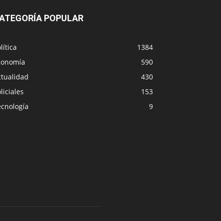
ATEGORÍA POPULAR
lítica
1384
conomía
590
ctualidad
430
liciales
153
ecnología
9