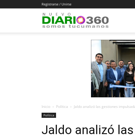
Registrarse / Unirse
Diario
360
Inicio
Política
Jaldo analizó las gestiones impulsad
Política
Jaldo analizó la