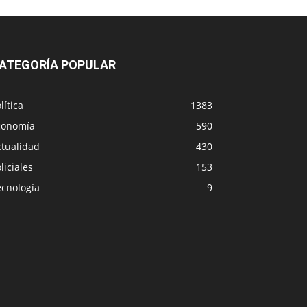
ATEGORÍA POPULAR
lítica
1383
conomía
590
ctualidad
430
liciales
153
ecnología
9