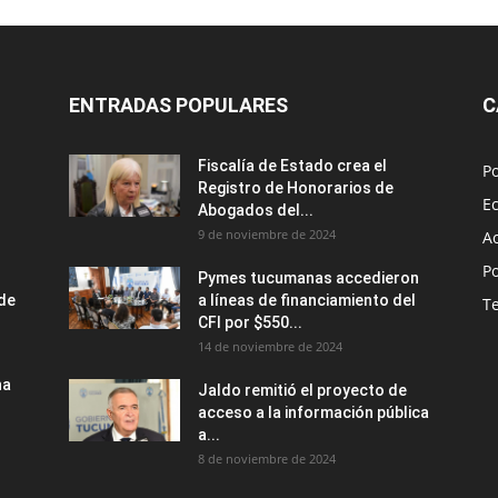
ENTRADAS POPULARES
C
Fiscalía de Estado crea el
Po
Registro de Honorarios de
E
Abogados del...
9 de noviembre de 2024
A
Po
Pymes tucumanas accedieron
nde
a líneas de financiamiento del
T
CFI por $550...
14 de noviembre de 2024
na
Jaldo remitió el proyecto de
acceso a la información pública
a...
8 de noviembre de 2024