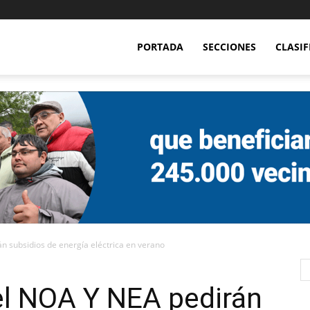
PORTADA
SECCIONES
CLASI
 subsidios de energía eléctrica en verano
l NOA Y NEA pedirán