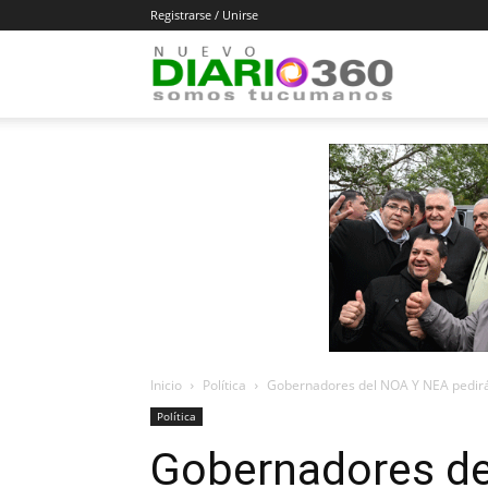
Registrarse / Unirse
Diario
360
Inicio
Política
Gobernadores del NOA Y NEA pedirán
Política
Gobernadores de