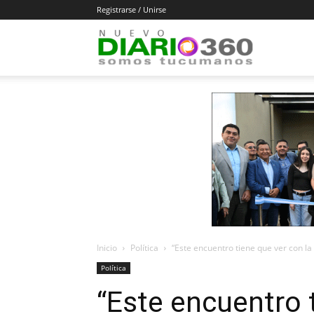
Registrarse / Unirse
Diario
360
Inicio
Política
“Este encuentro tiene que ver con la
Política
“Este encuentro 