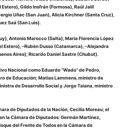
 Estero),
Gildo Insfrán
(Formosa),
Raúl Jalil
Sergio Uñac
(San Juan),
Alicia Kirchner
(Santa Cruz),
uez Saá
(San Luis).
uy),
Antonio Marocco
(Salta),
María Florencia López
l Estero), –
Rubén Dusso
(Catamarca), –
Alejandra
enos Aires);
Ricardo Daniel Sastre
(Chubut).
utivo Nacional como
Eduardo “Wado” de Pedro,
tro de Educación;
Matías Lammens,
ministro de
inistra de Desarrollo Social y J
orge Taiana,
ministro
mara de Diputados de la Nación,
Cecilia Moreau
; el
 en la Cámara de Diputados:
Germán Martínez,
Bloque del Frente de Todos en la Cámara de