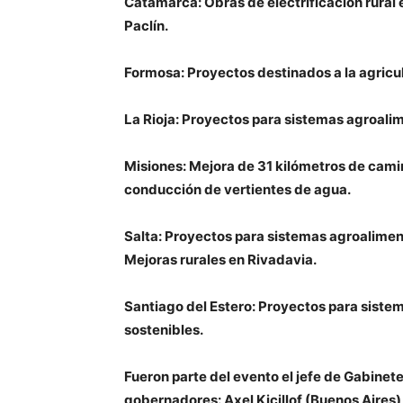
Catamarca:
Obras de electrificación rural 
Paclín.
Formosa:
Proyectos destinados a la agricult
La Rioja:
Proyectos para sistemas agroalime
Misiones:
Mejora de 31 kilómetros de camin
conducción de vertientes de agua.
Salta:
Proyectos para sistemas agroaliment
Mejoras rurales en Rivadavia.
Santiago del Estero:
Proyectos para sistem
sostenibles.
Fueron parte del evento el jefe de Gabinete
gobernadores:
Axel Kicillof
(Buenos Aires)