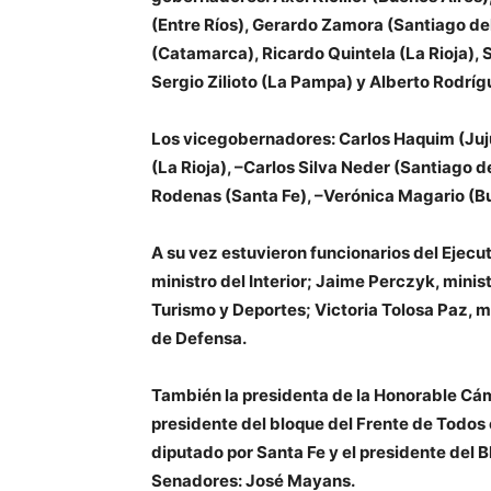
(Entre Ríos),
Gerardo Zamora
(Santiago del
(Catamarca),
Ricardo Quintela
(La Rioja),
Sergio Zilioto
(La Pampa) y
Alberto Rodríg
Los vicegobernadores:
Carlos Haquim
(Juj
(La Rioja), –
Carlos Silva Nede
r (Santiago de
Rodenas
(Santa Fe), –
Verónica Magario
(Bu
A su vez estuvieron funcionarios del Ejec
ministro del Interior;
Jaime Perczyk,
minis
Turismo y Deportes;
Victoria Tolosa Paz
, m
de Defensa.
También la presidenta de la Honorable Cá
presidente del bloque del Frente de Todos
diputado por Santa Fe y el presidente del 
Senadores:
José Mayans
.