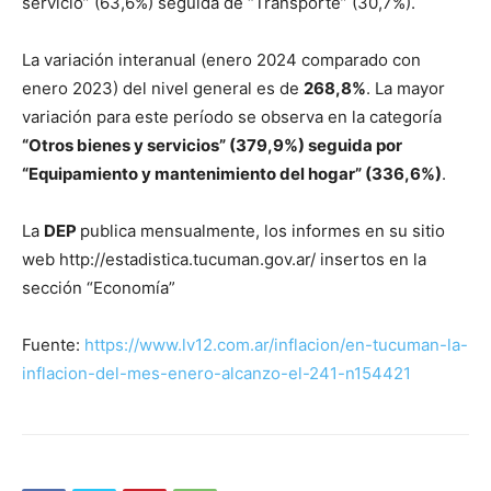
servicio” (63,6%) seguida de “Transporte” (30,7%).
La variación interanual (enero 2024 comparado con
enero 2023) del nivel general es de
268,8%
. La mayor
variación para este período se observa en la categoría
“Otros bienes y servicios” (379,9%) seguida por
“Equipamiento y mantenimiento del hogar” (336,6%)
.
La
DEP
publica mensualmente, los informes en su sitio
web http://estadistica.tucuman.gov.ar/ insertos en la
sección “Economía”
Fuente:
https://www.lv12.com.ar/inflacion/en-tucuman-la-
inflacion-del-mes-enero-alcanzo-el-241-n154421