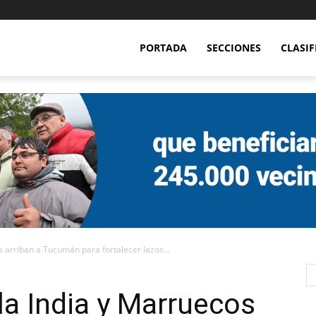
PORTADA
SECCIONES
CLASI
 arriban a Tucumán para fortalecer lazos...
a India y Marruecos