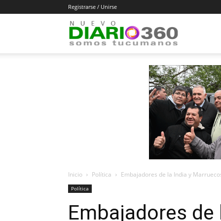
Registrarse / Unirse
Diario
360
Inicio
Política
Embajadores de la India y Marruecos
Política
Embajadores de l