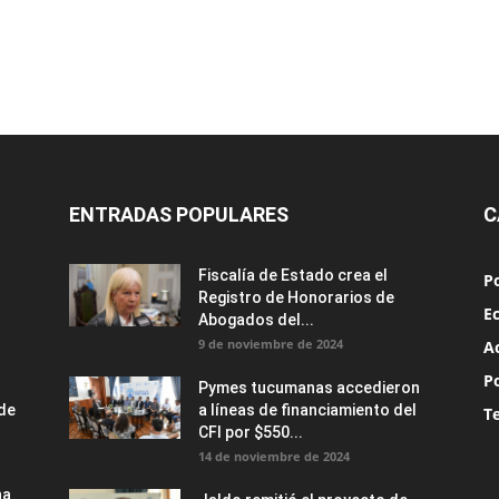
ENTRADAS POPULARES
C
Fiscalía de Estado crea el
Po
Registro de Honorarios de
E
Abogados del...
9 de noviembre de 2024
A
Po
Pymes tucumanas accedieron
nde
a líneas de financiamiento del
T
CFI por $550...
14 de noviembre de 2024
na