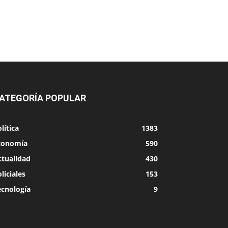
ATEGORÍA POPULAR
lítica
1383
conomía
590
ctualidad
430
liciales
153
ecnología
9