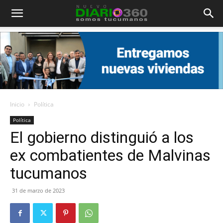
Diario
360
Inicio
Política
Política
El gobierno distinguió a los
ex combatientes de Malvinas
tucumanos
31 de marzo de 2023