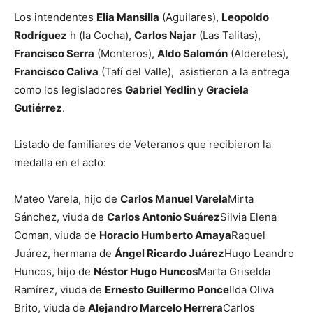
Los intendentes
Elia Mansilla
(Aguilares),
Leopoldo
Rodríguez
h (la Cocha),
Carlos Najar
(Las Talitas),
Francisco Serra
(Monteros),
Aldo Salomón
(Alderetes),
Francisco Caliva
(Tafí del Valle), asistieron a la entrega
como los legisladores
Gabriel Yedlin
y
Graciela
Gutiérrez
.
Listado de familiares de Veteranos que recibieron la
medalla en el acto:
Mateo Varela, hijo de
Carlos Manuel Varela
Mirta
Sánchez, viuda de
Carlos Antonio Suárez
Silvia Elena
Coman, viuda de
Horacio Humberto Amaya
Raquel
Juárez, hermana de
Ángel Ricardo Juárez
Hugo Leandro
Huncos, hijo de
Néstor Hugo Huncos
Marta Griselda
Ramírez, viuda de
Ernesto Guillermo Ponce
Ilda Oliva
Brito, viuda de
Alejandro Marcelo Herrera
Carlos