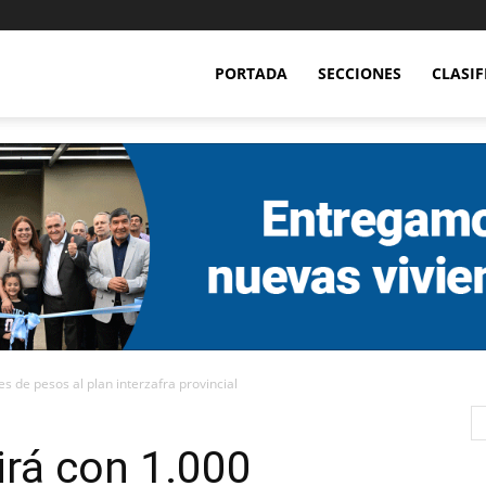
PORTADA
SECCIONES
CLASI
es de pesos al plan interzafra provincial
irá con 1.000