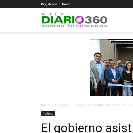
Registrarse / Unirse
Diario
360
Inicio
Política
El gobierno asistirá con 1.000 millon
Política
El gobierno asist