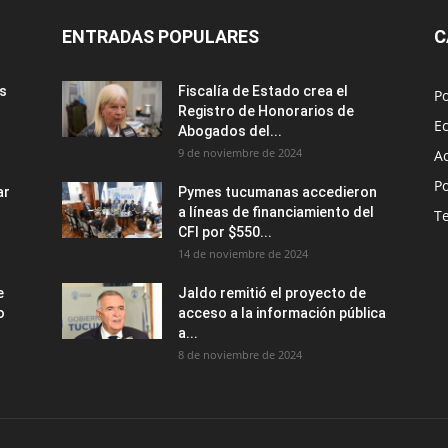
ENTRADAS POPULARES
C
us
Fiscalía de Estado crea el
Po
Registro de Honorarios de
E
Abogados del...
9 de noviembre de 2024
A
Po
ar
Pymes tucumanas accedieron
a líneas de financiamiento del
T
CFI por $550...
14 de noviembre de 2024
e
Jaldo remitió el proyecto de
o
acceso a la información pública
a...
8 de noviembre de 2024