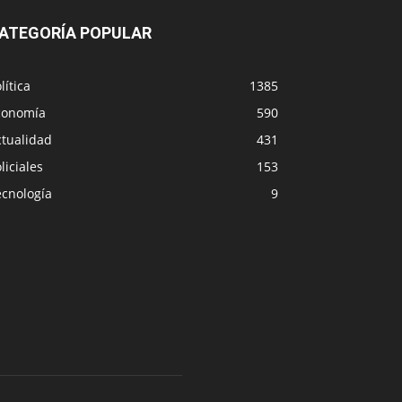
ATEGORÍA POPULAR
lítica
1385
conomía
590
ctualidad
431
liciales
153
ecnología
9