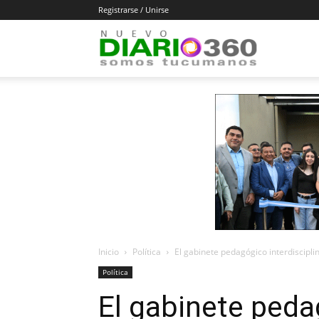
Registrarse / Unirse
Diario
360
Inicio
Política
El gabinete pedagógico interdiscipli
Política
El gabinete ped