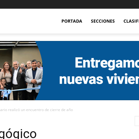
PORTADA
SECCIONES
CLASI
nario realizó un encuentro de cierre de año
agógico