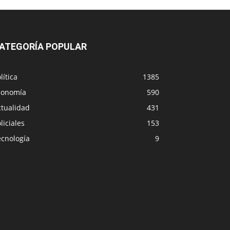
ATEGORÍA POPULAR
lítica
1385
conomía
590
ctualidad
431
liciales
153
ecnología
9