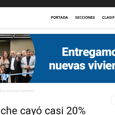
PORTADA
SECCIONES
CLASI
% en el primer trimestre
eche cayó casi 20%