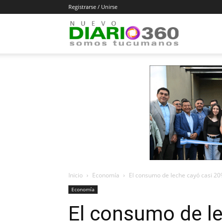
Registrarse / Unirse
Diario
360
Inicio
Economía
El consumo de leche cayó casi 20
Economía
El consumo de l