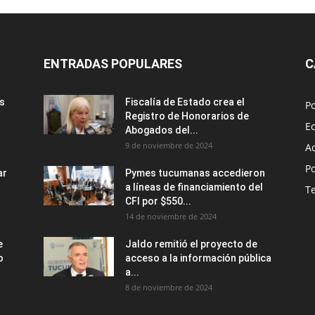
ENTRADAS POPULARES
C
us
Fiscalía de Estado crea el
Po
Registro de Honorarios de
E
Abogados del...
9 de noviembre de 2024
A
Po
ar
Pymes tucumanas accedieron
a líneas de financiamiento del
T
CFI por $550...
14 de noviembre de 2024
e
Jaldo remitió el proyecto de
o
acceso a la información pública
a...
8 de noviembre de 2024