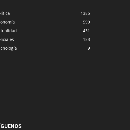
lítica
1385
conomía
590
ctualidad
431
liciales
153
ecnología
9
ÍGUENOS