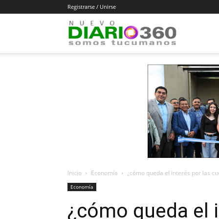
Registrarse / Unirse
Diario
360
Inicio
Economía
¿cómo queda el interés por las cu
Economía
¿cómo queda el i