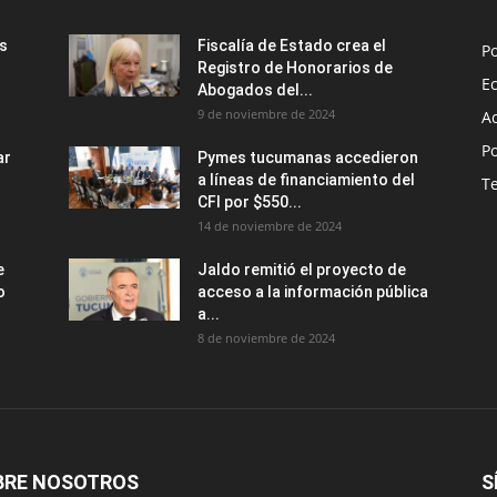
us
Fiscalía de Estado crea el
Po
Registro de Honorarios de
E
Abogados del...
9 de noviembre de 2024
A
Po
ar
Pymes tucumanas accedieron
a líneas de financiamiento del
T
CFI por $550...
14 de noviembre de 2024
e
Jaldo remitió el proyecto de
o
acceso a la información pública
a...
8 de noviembre de 2024
BRE NOSOTROS
S