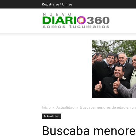
Registrarse / Unirse
Diario
360
Inicio
Actualidad
Buscaba menores de edad en un 
Actualidad
Buscaba menores