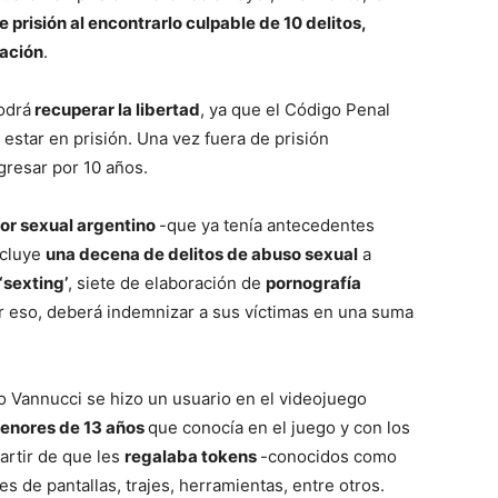
 prisión al encontrarlo culpable de 10 delitos,
ración
.
odrá
recuperar la libertad
, ya que el Código Penal
star en prisión. Una vez fuera de prisión
gresar por 10 años.
r sexual argentino
-que ya tenía antecedentes
ncluye
una decena de delitos de abuso sexual
a
sexting’
, siete de elaboración de
pornografía
r eso, deberá indemnizar a sus víctimas en una suma
 Vannucci se hizo un usuario en el videojuego
enores de 13 años
que conocía en el juego y con los
artir de que les
regalaba tokens
-conocidos como
s de pantallas, trajes, herramientas, entre otros.