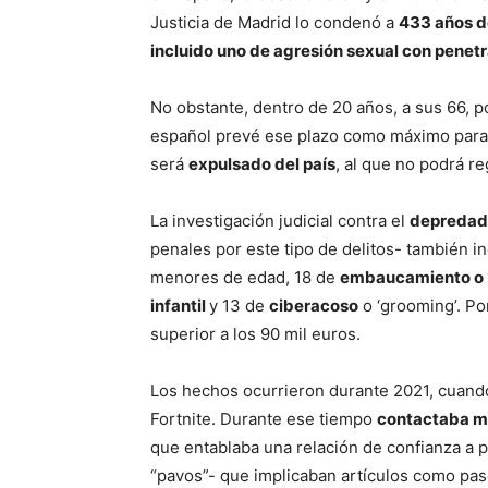
Justicia de Madrid lo condenó a
433 años de
incluido uno de agresión sexual con penet
No obstante, dentro de 20 años, a sus 66, p
español prevé ese plazo como máximo para e
será
expulsado del país
, al que no podrá re
La investigación judicial contra el
depredado
penales por este tipo de delitos- también i
menores de edad, 18 de
embaucamiento o ‘
infantil
y 13 de
ciberacoso
o ‘grooming’. Po
superior a los 90 mil euros.
Los hechos ocurrieron durante 2021, cuando
Fortnite. Durante ese tiempo
contactaba m
que entablaba una relación de confianza a p
“pavos”- que implicaban artículos como pase